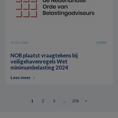
3 MIN
17 JUL 2026
NOB plaatst vraagtekens bij
veiligehavenregels Wet
minimumbelasting 2024
Lees meer
1
2
3
…
376
>