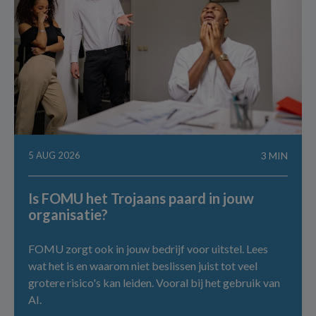
5 AUG 2026
3 MIN
Is FOMU het Trojaans paard in jouw
organisatie?
FOMU zorgt ook in jouw bedrijf voor uitstel. Lees
wat het is en waarom niet beslissen juist tot veel
grotere risico's kan leiden. Vooral bij het gebruik van
AI.