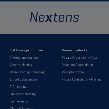
Footer
Software producten
Kennisproducten
Inkomstenbelasting
Fiscale AI assistent – Tex
Omzetbelasting
Belasting Almanakken
Vennootschapsbelasting
Vaktijdschriften
Schenkbelasting en
Fiscale kennisbank – Naslag
Erfbelasting
Dividendbelasting
Jaarrekening
Digitaal Bezwaar