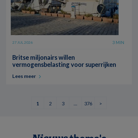
3 MIN
27 JUL 2026
Britse miljonairs willen
vermogensbelasting voor superrijken
Lees meer
1
2
3
…
376
>
thema's