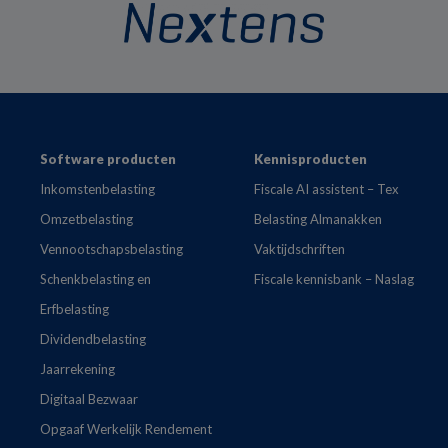
Footer
Software producten
Kennisproducten
Inkomstenbelasting
Fiscale AI assistent – Tex
Omzetbelasting
Belasting Almanakken
Vennootschapsbelasting
Vaktijdschriften
Schenkbelasting en
Fiscale kennisbank – Naslag
Erfbelasting
Dividendbelasting
Jaarrekening
Digitaal Bezwaar
Opgaaf Werkelijk Rendement