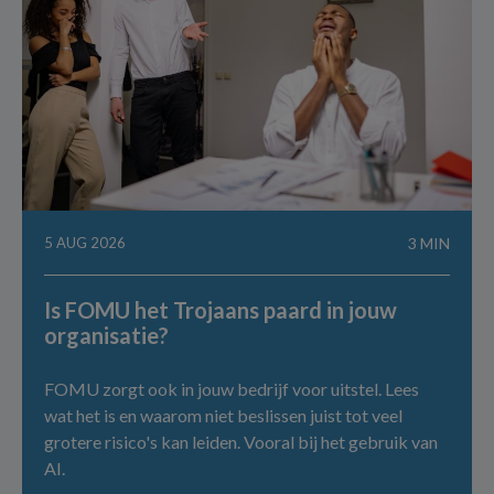
5 AUG 2026
3 MIN
Is FOMU het Trojaans paard in jouw
organisatie?
FOMU zorgt ook in jouw bedrijf voor uitstel. Lees
wat het is en waarom niet beslissen juist tot veel
grotere risico's kan leiden. Vooral bij het gebruik van
AI.