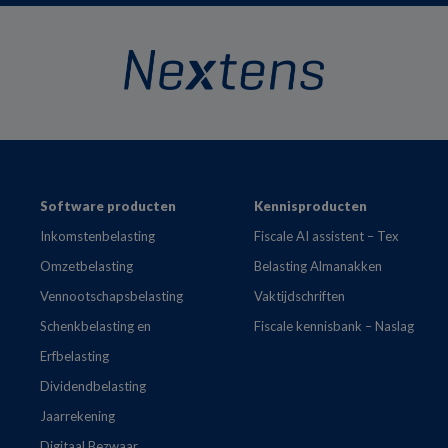
Footer
Software producten
Kennisproducten
Inkomstenbelasting
Fiscale AI assistent – Tex
Omzetbelasting
Belasting Almanakken
Vennootschapsbelasting
Vaktijdschriften
Schenkbelasting en
Fiscale kennisbank – Naslag
Erfbelasting
Dividendbelasting
Jaarrekening
Digitaal Bezwaar