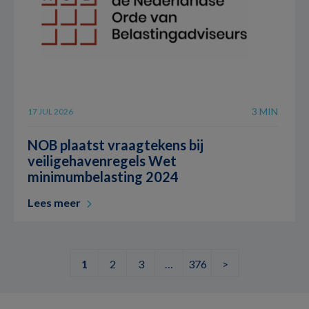
3 MIN
17 JUL 2026
NOB plaatst vraagtekens bij
veiligehavenregels Wet
minimumbelasting 2024
Lees meer
1
2
3
…
376
>