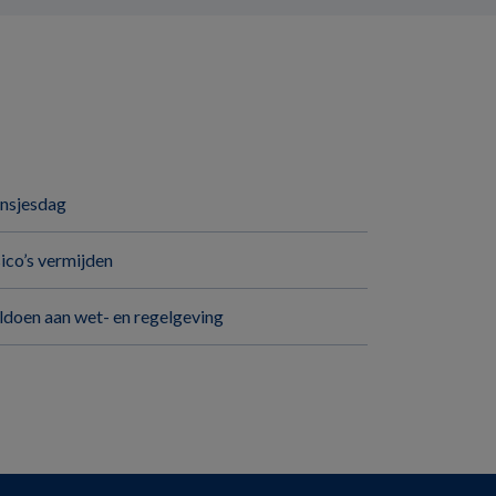
insjesdag
sico’s vermijden
ldoen aan wet- en regelgeving