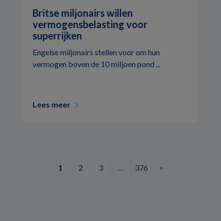
Britse miljonairs willen
vermogensbelasting voor
superrijken
Engelse miljonairs stellen voor om hun
vermogen boven de 10 miljoen pond ...
Lees meer
1
2
3
…
376
>