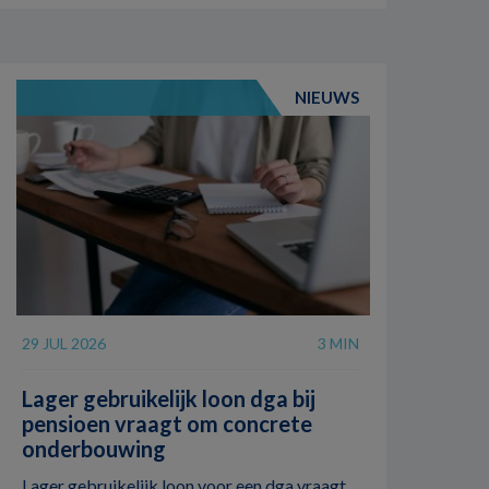
NIEUWS
29 JUL 2026
3 MIN
Lager gebruikelijk loon dga bij
pensioen vraagt om concrete
onderbouwing
Lager gebruikelijk loon voor een dga vraagt