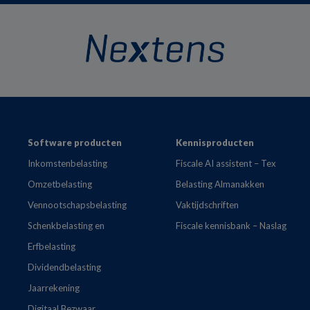
Footer
Software producten
Kennisproducten
Inkomstenbelasting
Fiscale AI assistent – Tex
Omzetbelasting
Belasting Almanakken
Vennootschapsbelasting
Vaktijdschriften
Schenkbelasting en
Fiscale kennisbank – Naslag
Erfbelasting
Dividendbelasting
Jaarrekening
Digitaal Bezwaar