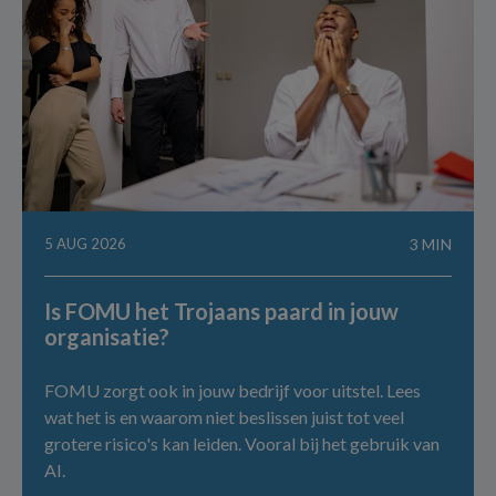
5 AUG 2026
3 MIN
Is FOMU het Trojaans paard in jouw
organisatie?
FOMU zorgt ook in jouw bedrijf voor uitstel. Lees
wat het is en waarom niet beslissen juist tot veel
grotere risico's kan leiden. Vooral bij het gebruik van
AI.