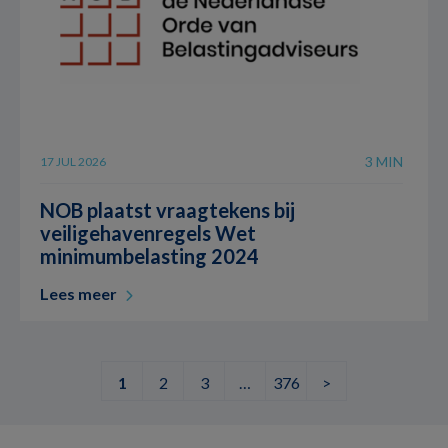
3 MIN
17 JUL 2026
NOB plaatst vraagtekens bij
veiligehavenregels Wet
minimumbelasting 2024
Lees meer
1
2
3
…
376
>