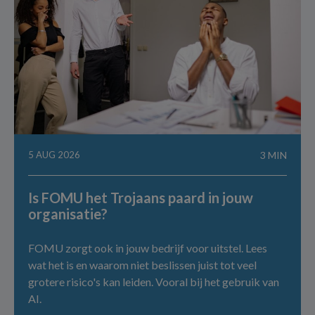
5 AUG 2026
3 MIN
Is FOMU het Trojaans paard in jouw
organisatie?
FOMU zorgt ook in jouw bedrijf voor uitstel. Lees
wat het is en waarom niet beslissen juist tot veel
grotere risico's kan leiden. Vooral bij het gebruik van
AI.