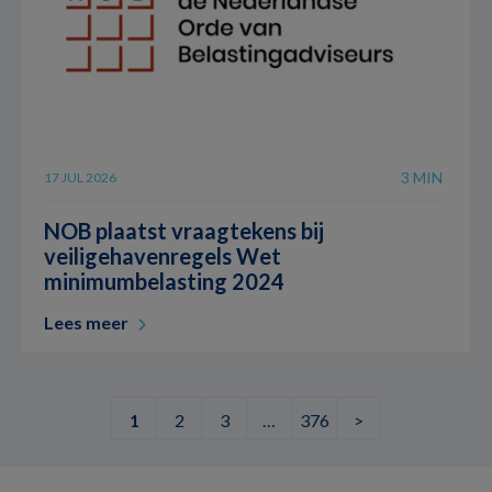
3 MIN
17 JUL 2026
NOB plaatst vraagtekens bij
veiligehavenregels Wet
minimumbelasting 2024
Lees meer
1
2
3
…
376
>