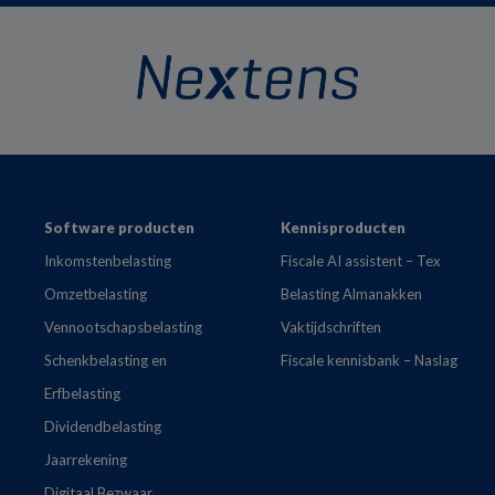
Footer
Software producten
Kennisproducten
Inkomstenbelasting
Fiscale AI assistent – Tex
Omzetbelasting
Belasting Almanakken
Vennootschapsbelasting
Vaktijdschriften
Schenkbelasting en
Fiscale kennisbank – Naslag
Erfbelasting
Dividendbelasting
Jaarrekening
Digitaal Bezwaar