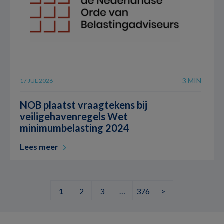
3 MIN
17 JUL 2026
NOB plaatst vraagtekens bij
veiligehavenregels Wet
minimumbelasting 2024
Lees meer
1
2
3
…
376
>