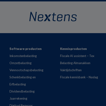
Footer
Software producten
Kennisproducten
Inkomstenbelasting
Fiscale AI assistent – Tex
Omzetbelasting
Belasting Almanakken
Vennootschapsbelasting
Vaktijdschriften
Schenkbelasting en
Fiscale kennisbank – Naslag
Erfbelasting
Dividendbelasting
Jaarrekening
Digitaal Bezwaar