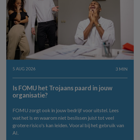
5 AUG 2026
3 MIN
Is FOMU het Trojaans paard in jouw
organisatie?
FOMU zorgt ook in jouw bedrijf voor uitstel. Lees
wat het is en waarom niet beslissen juist tot veel
grotere risico's kan leiden. Vooral bij het gebruik van
AI.