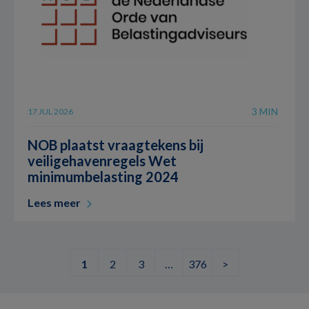
3 MIN
17 JUL 2026
NOB plaatst vraagtekens bij
veiligehavenregels Wet
minimumbelasting 2024
Lees meer
1
2
3
…
376
>