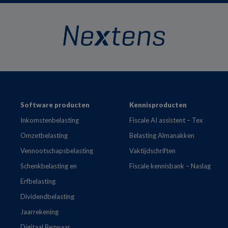
Footer
Software producten
Kennisproducten
Inkomstenbelasting
Fiscale AI assistent – Tex
Omzetbelasting
Belasting Almanakken
Vennootschapsbelasting
Vaktijdschriften
Schenkbelasting en
Fiscale kennisbank – Naslag
Erfbelasting
Dividendbelasting
Jaarrekening
Digitaal Bezwaar