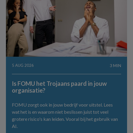
5 AUG 2026
3 MIN
Is FOMU het Trojaans paard in jouw
organisatie?
FOMU zorgt ook in jouw bedrijf voor uitstel. Lees
wat het is en waarom niet beslissen juist tot veel
grotere risico's kan leiden. Vooral bij het gebruik van
AI.