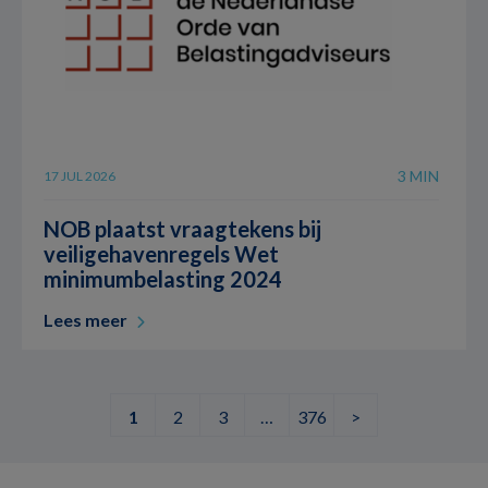
3 MIN
17 JUL 2026
NOB plaatst vraagtekens bij
veiligehavenregels Wet
minimumbelasting 2024
Lees meer
1
2
3
…
376
>