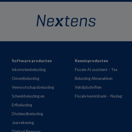
Footer
Software producten
Kennisproducten
Inkomstenbelasting
Fiscale AI assistent – Tex
Omzetbelasting
Belasting Almanakken
Vennootschapsbelasting
Vaktijdschriften
Schenkbelasting en
Fiscale kennisbank – Naslag
Erfbelasting
Dividendbelasting
Jaarrekening
Digitaal Bezwaar