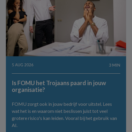
5 AUG 2026
3 MIN
Is FOMU het Trojaans paard in jouw
organisatie?
FOMU zorgt ook in jouw bedrijf voor uitstel. Lees
wat het is en waarom niet beslissen juist tot veel
grotere risico's kan leiden. Vooral bij het gebruik van
AI.