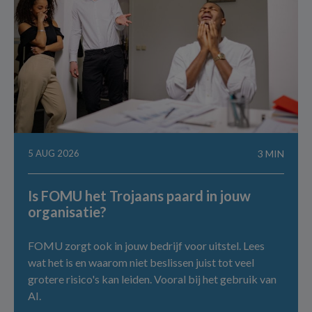
5 AUG 2026
3 MIN
Is FOMU het Trojaans paard in jouw
organisatie?
FOMU zorgt ook in jouw bedrijf voor uitstel. Lees
wat het is en waarom niet beslissen juist tot veel
grotere risico's kan leiden. Vooral bij het gebruik van
AI.