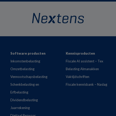
Footer
Software producten
Kennisproducten
Inkomstenbelasting
Fiscale AI assistent – Tex
Omzetbelasting
Belasting Almanakken
Vennootschapsbelasting
Vaktijdschriften
Schenkbelasting en
Fiscale kennisbank – Naslag
Erfbelasting
Dividendbelasting
Jaarrekening
Digitaal Bezwaar