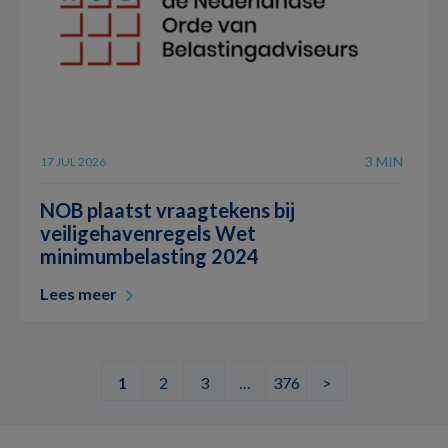
3 MIN
17 JUL 2026
NOB plaatst vraagtekens bij
veiligehavenregels Wet
minimumbelasting 2024
Lees meer
1
2
3
…
376
>