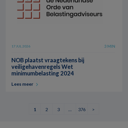
3 MIN
17 JUL 2026
NOB plaatst vraagtekens bij
veiligehavenregels Wet
minimumbelasting 2024
Lees meer
1
2
3
…
376
>