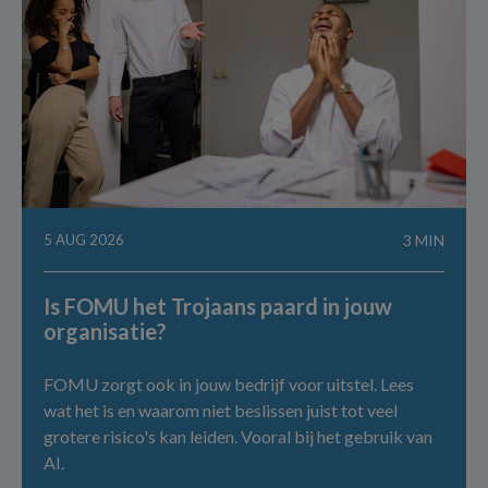
5 AUG 2026
3 MIN
Is FOMU het Trojaans paard in jouw
organisatie?
FOMU zorgt ook in jouw bedrijf voor uitstel. Lees
wat het is en waarom niet beslissen juist tot veel
grotere risico's kan leiden. Vooral bij het gebruik van
AI.