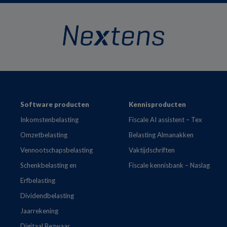
Footer
Software producten
Kennisproducten
Inkomstenbelasting
Fiscale AI assistent – Tex
Omzetbelasting
Belasting Almanakken
Vennootschapsbelasting
Vaktijdschriften
Schenkbelasting en
Fiscale kennisbank – Naslag
Erfbelasting
Dividendbelasting
Jaarrekening
Digitaal Bezwaar