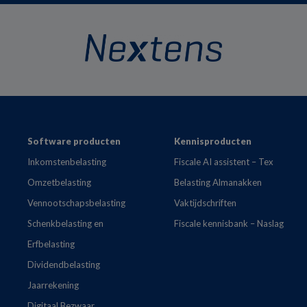
Footer
Software producten
Kennisproducten
Inkomstenbelasting
Fiscale AI assistent – Tex
Omzetbelasting
Belasting Almanakken
Vennootschapsbelasting
Vaktijdschriften
Schenkbelasting en
Fiscale kennisbank – Naslag
Erfbelasting
Dividendbelasting
Jaarrekening
Digitaal Bezwaar