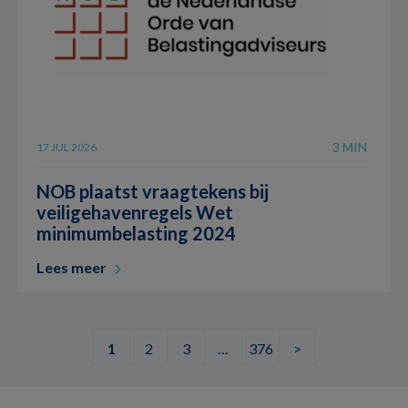
3 MIN
17 JUL 2026
NOB plaatst vraagtekens bij
veiligehavenregels Wet
minimumbelasting 2024
Lees meer
1
2
3
…
376
>