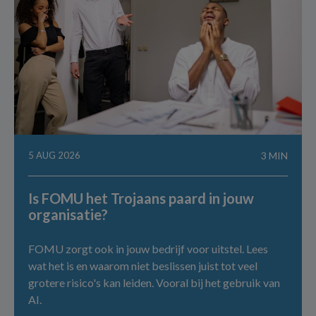
5 AUG 2026
3 MIN
Is FOMU het Trojaans paard in jouw
organisatie?
FOMU zorgt ook in jouw bedrijf voor uitstel. Lees
wat het is en waarom niet beslissen juist tot veel
grotere risico's kan leiden. Vooral bij het gebruik van
AI.