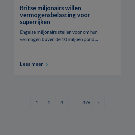
Britse miljonairs willen
vermogensbelasting voor
superrijken
Engelse miljonairs stellen voor om hun
vermogen boven de 10 miljoen pond ...
Lees meer
1
2
3
…
376
>