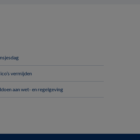
insjesdag
sico’s vermijden
ldoen aan wet- en regelgeving