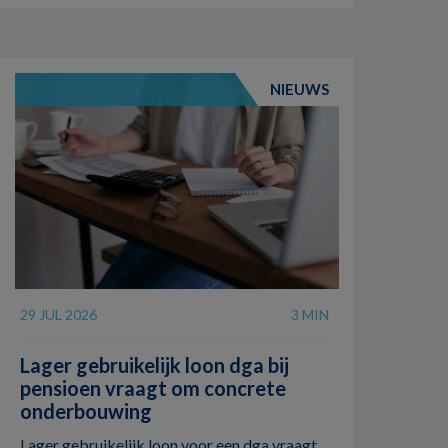
NIEUWS
29 JUL 2026
3 MIN
Lager gebruikelijk loon dga bij
pensioen vraagt om concrete
onderbouwing
Lager gebruikelijk loon voor een dga vraagt