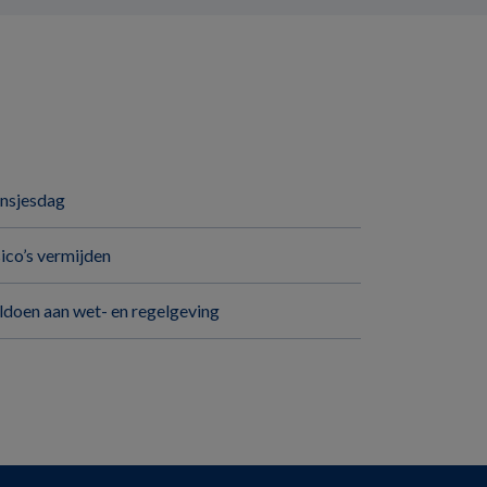
insjesdag
sico’s vermijden
ldoen aan wet- en regelgeving