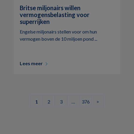
Britse miljonairs willen
vermogensbelasting voor
superrijken
Engelse miljonairs stellen voor om hun
vermogen boven de 10 miljoen pond ...
Lees meer
1
2
3
…
376
>