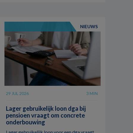
NIEUWS
29 JUL 2026
3 MIN
Lager gebruikelijk loon dga bij
pensioen vraagt om concrete
onderbouwing
Lager gebruikelijk loon voor een dga vraagt