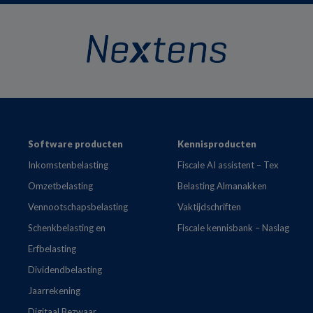
Footer
Software producten
Kennisproducten
Inkomstenbelasting
Fiscale AI assistent – Tex
Omzetbelasting
Belasting Almanakken
Vennootschapsbelasting
Vaktijdschriften
Schenkbelasting en
Fiscale kennisbank – Naslag
Erfbelasting
Dividendbelasting
Jaarrekening
Digitaal Bezwaar