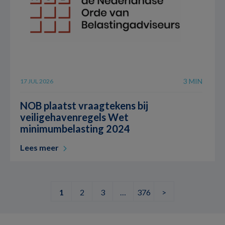
3 MIN
17 JUL 2026
NOB plaatst vraagtekens bij
veiligehavenregels Wet
minimumbelasting 2024
Lees meer
1
2
3
…
376
>