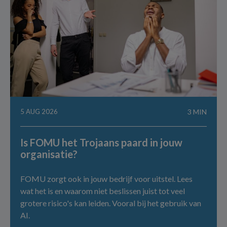
5 AUG 2026
3 MIN
Is FOMU het Trojaans paard in jouw
organisatie?
FOMU zorgt ook in jouw bedrijf voor uitstel. Lees
wat het is en waarom niet beslissen juist tot veel
grotere risico's kan leiden. Vooral bij het gebruik van
AI.