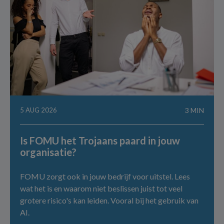
5 AUG 2026
3 MIN
Is FOMU het Trojaans paard in jouw
organisatie?
FOMU zorgt ook in jouw bedrijf voor uitstel. Lees
wat het is en waarom niet beslissen juist tot veel
grotere risico's kan leiden. Vooral bij het gebruik van
AI.