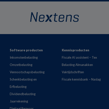
Footer
Software producten
Kennisproducten
Inkomstenbelasting
Fiscale AI assistent – Tex
Omzetbelasting
Belasting Almanakken
Vennootschapsbelasting
Vaktijdschriften
Schenkbelasting en
Fiscale kennisbank – Naslag
Erfbelasting
Dividendbelasting
Jaarrekening
Digitaal Bezwaar