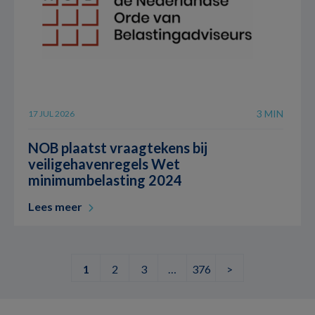
3 MIN
17 JUL 2026
NOB plaatst vraagtekens bij
veiligehavenregels Wet
minimumbelasting 2024
Lees meer
1
2
3
…
376
>