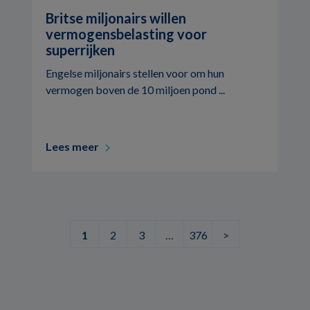
Britse miljonairs willen
vermogensbelasting voor
superrijken
Engelse miljonairs stellen voor om hun
vermogen boven de 10 miljoen pond ...
Lees meer
1
2
3
…
376
>