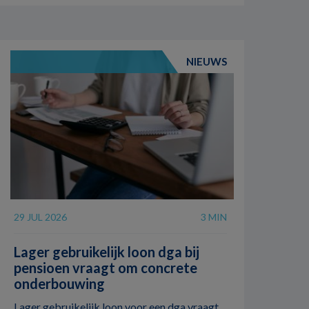
NIEUWS
29 JUL 2026
3 MIN
Lager gebruikelijk loon dga bij
pensioen vraagt om concrete
onderbouwing
Lager gebruikelijk loon voor een dga vraagt