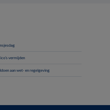
insjesdag
sico’s vermijden
ldoen aan wet- en regelgeving