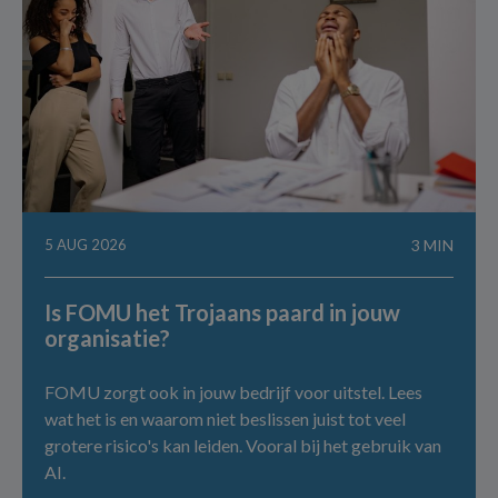
5 AUG 2026
3 MIN
Is FOMU het Trojaans paard in jouw
organisatie?
FOMU zorgt ook in jouw bedrijf voor uitstel. Lees
wat het is en waarom niet beslissen juist tot veel
grotere risico's kan leiden. Vooral bij het gebruik van
AI.