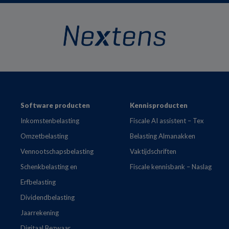
Footer
Software producten
Kennisproducten
Inkomstenbelasting
Fiscale AI assistent – Tex
Omzetbelasting
Belasting Almanakken
Vennootschapsbelasting
Vaktijdschriften
Schenkbelasting en
Fiscale kennisbank – Naslag
Erfbelasting
Dividendbelasting
Jaarrekening
Digitaal Bezwaar