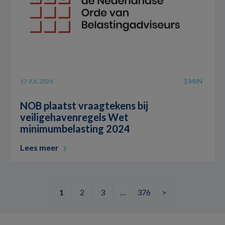
3 MIN
17 JUL 2026
NOB plaatst vraagtekens bij
veiligehavenregels Wet
minimumbelasting 2024
Lees meer
1
2
3
…
376
>