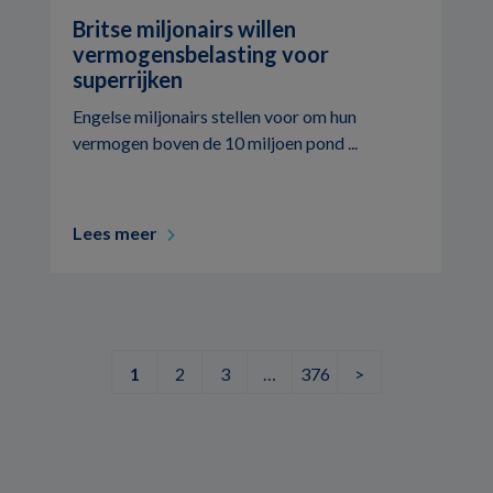
Britse miljonairs willen
vermogensbelasting voor
superrijken
Engelse miljonairs stellen voor om hun
vermogen boven de 10 miljoen pond ...
Lees meer
1
2
3
…
376
>