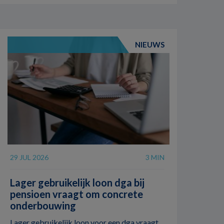
NIEUWS
29 JUL 2026
3 MIN
Lager gebruikelijk loon dga bij
pensioen vraagt om concrete
onderbouwing
Lager gebruikelijk loon voor een dga vraagt