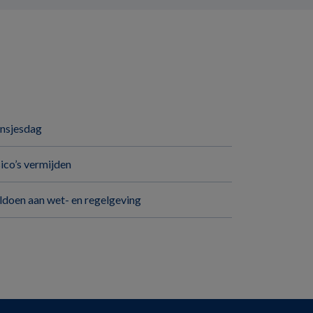
insjesdag
sico’s vermijden
ldoen aan wet- en regelgeving