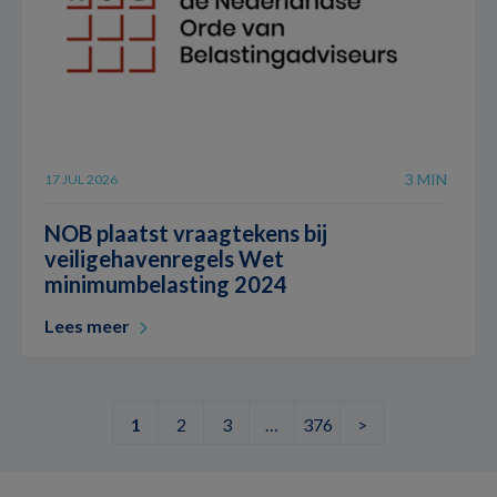
3 MIN
17 JUL 2026
NOB plaatst vraagtekens bij
veiligehavenregels Wet
minimumbelasting 2024
Lees meer
1
2
3
…
376
>