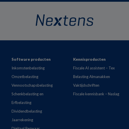
Footer
Software producten
Kennisproducten
Inkomstenbelasting
Fiscale AI assistent – Tex
Omzetbelasting
Belasting Almanakken
Vennootschapsbelasting
Vaktijdschriften
Schenkbelasting en
Fiscale kennisbank – Naslag
Erfbelasting
Dividendbelasting
Jaarrekening
Digitaal Bezwaar