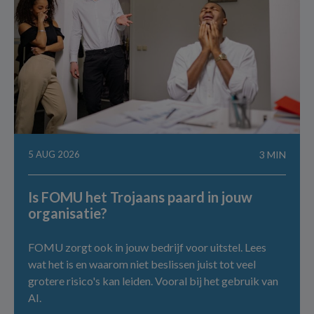
5 AUG 2026
3 MIN
Is FOMU het Trojaans paard in jouw
organisatie?
FOMU zorgt ook in jouw bedrijf voor uitstel. Lees
wat het is en waarom niet beslissen juist tot veel
grotere risico's kan leiden. Vooral bij het gebruik van
AI.