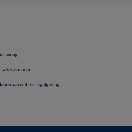
insjesdag
sico’s vermijden
ldoen aan wet- en regelgeving