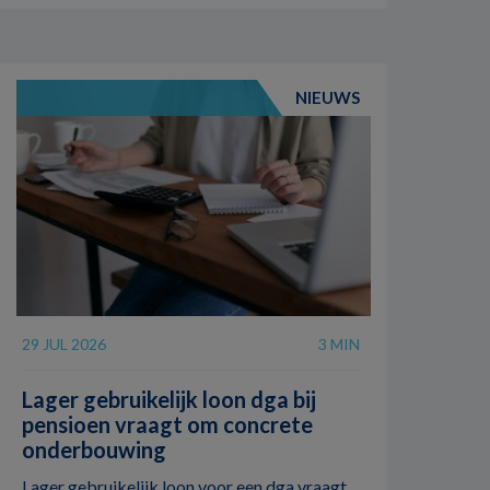
NIEUWS
29 JUL 2026
3 MIN
Lager gebruikelijk loon dga bij
pensioen vraagt om concrete
onderbouwing
Lager gebruikelijk loon voor een dga vraagt