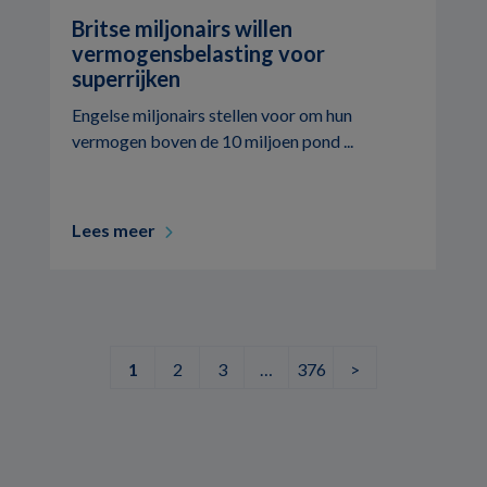
Britse miljonairs willen
vermogensbelasting voor
superrijken
Engelse miljonairs stellen voor om hun
vermogen boven de 10 miljoen pond ...
Lees meer
1
2
3
…
376
>