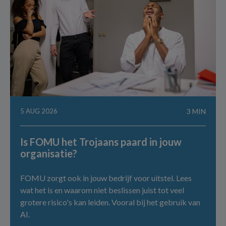
5 AUG 2026
3 MIN
Is FOMU het Trojaans paard in jouw
organisatie?
FOMU zorgt ook in jouw bedrijf voor uitstel. Lees
wat het is en waarom niet beslissen juist tot veel
grotere risico's kan leiden. Vooral bij het gebruik van
AI.