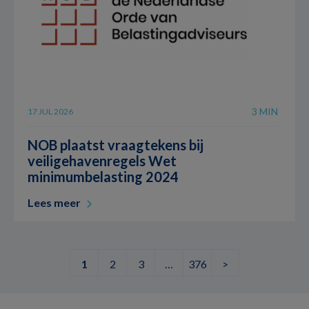
3 MIN
17 JUL 2026
NOB plaatst vraagtekens bij
veiligehavenregels Wet
minimumbelasting 2024
Lees meer
1
2
3
…
376
>