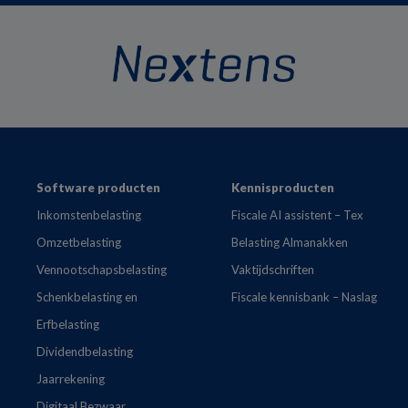
Footer
Software producten
Kennisproducten
Inkomstenbelasting
Fiscale AI assistent – Tex
Omzetbelasting
Belasting Almanakken
Vennootschapsbelasting
Vaktijdschriften
Schenkbelasting en
Fiscale kennisbank – Naslag
Erfbelasting
Dividendbelasting
Jaarrekening
Digitaal Bezwaar