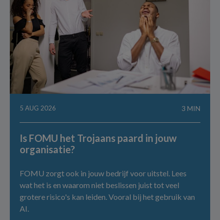
5 AUG 2026
3 MIN
Is FOMU het Trojaans paard in jouw
organisatie?
FOMU zorgt ook in jouw bedrijf voor uitstel. Lees
wat het is en waarom niet beslissen juist tot veel
grotere risico's kan leiden. Vooral bij het gebruik van
AI.