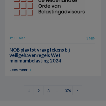
3 MIN
17 JUL 2026
NOB plaatst vraagtekens bij
veiligehavenregels Wet
minimumbelasting 2024
Lees meer
1
2
3
…
376
>