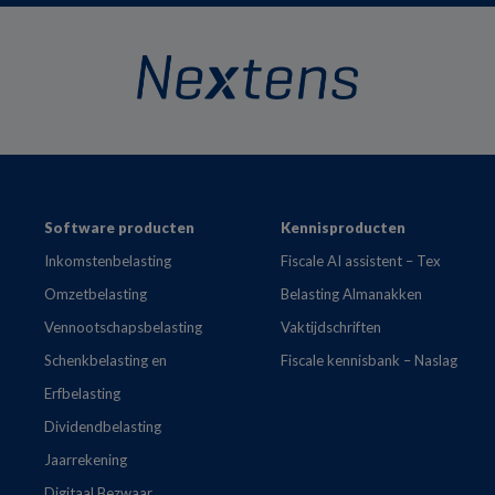
Footer
Software producten
Kennisproducten
Inkomstenbelasting
Fiscale AI assistent – Tex
Omzetbelasting
Belasting Almanakken
Vennootschapsbelasting
Vaktijdschriften
Schenkbelasting en
Fiscale kennisbank – Naslag
Erfbelasting
Dividendbelasting
Jaarrekening
Digitaal Bezwaar