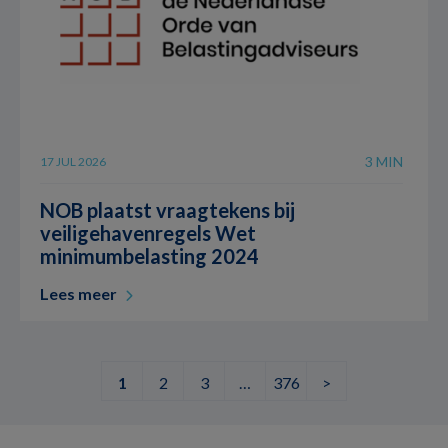
3 MIN
17 JUL 2026
NOB plaatst vraagtekens bij
veiligehavenregels Wet
minimumbelasting 2024
Lees meer
1
2
3
…
376
>