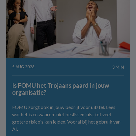
5 AUG 2026
3 MIN
Is FOMU het Trojaans paard in jouw
organisatie?
FOMU zorgt ook in jouw bedrijf voor uitstel. Lees
wat het is en waarom niet beslissen juist tot veel
grotere risico's kan leiden. Vooral bij het gebruik van
AI.