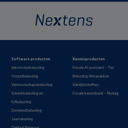
Footer
Software producten
Kennisproducten
Inkomstenbelasting
Fiscale AI assistent – Tex
Omzetbelasting
Belasting Almanakken
Vennootschapsbelasting
Vaktijdschriften
Schenkbelasting en
Fiscale kennisbank – Naslag
Erfbelasting
Dividendbelasting
Jaarrekening
Digitaal Bezwaar