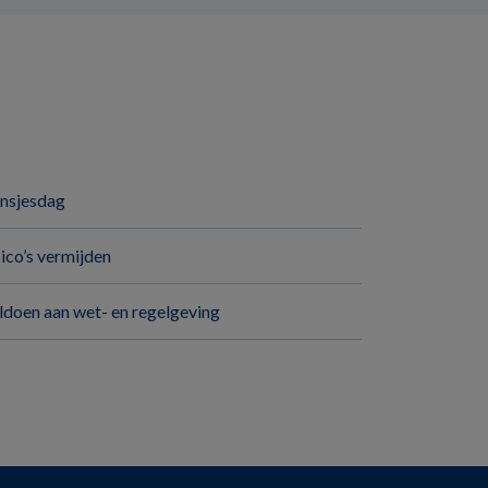
insjesdag
sico’s vermijden
ldoen aan wet- en regelgeving