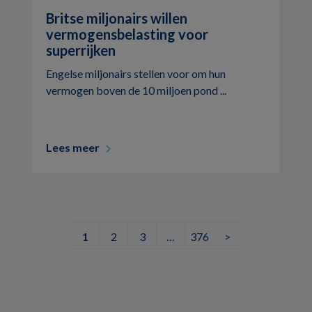
Britse miljonairs willen
vermogensbelasting voor
superrijken
Engelse miljonairs stellen voor om hun
vermogen boven de 10 miljoen pond ...
Lees meer
1
2
3
…
376
>