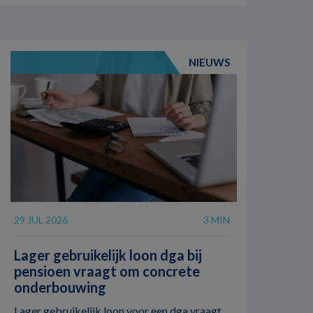
NIEUWS
29 JUL 2026
3 MIN
Lager gebruikelijk loon dga bij
pensioen vraagt om concrete
onderbouwing
Lager gebruikelijk loon voor een dga vraagt