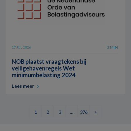
3 MIN
17 JUL 2026
NOB plaatst vraagtekens bij
veiligehavenregels Wet
minimumbelasting 2024
Lees meer
1
2
3
…
376
>