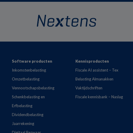
Footer
Software producten
Kennisproducten
Inkomstenbelasting
Fiscale AI assistent – Tex
Omzetbelasting
Belasting Almanakken
Vennootschapsbelasting
Vaktijdschriften
Schenkbelasting en
Fiscale kennisbank – Naslag
Erfbelasting
Dividendbelasting
Jaarrekening
Digitaal Bezwaar