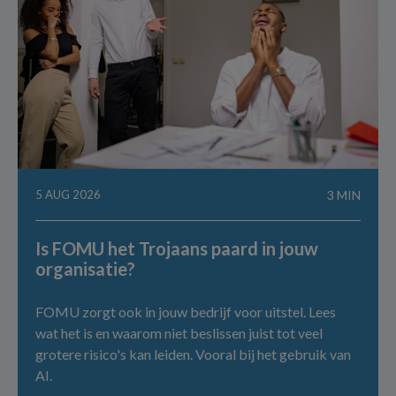
5 AUG 2026
3 MIN
Is FOMU het Trojaans paard in jouw
organisatie?
FOMU zorgt ook in jouw bedrijf voor uitstel. Lees
wat het is en waarom niet beslissen juist tot veel
grotere risico's kan leiden. Vooral bij het gebruik van
AI.