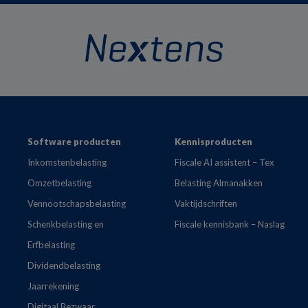
Footer
Software producten
Kennisproducten
Inkomstenbelasting
Fiscale AI assistent – Tex
Omzetbelasting
Belasting Almanakken
Vennootschapsbelasting
Vaktijdschriften
Schenkbelasting en
Fiscale kennisbank – Naslag
Erfbelasting
Dividendbelasting
Jaarrekening
Digitaal Bezwaar