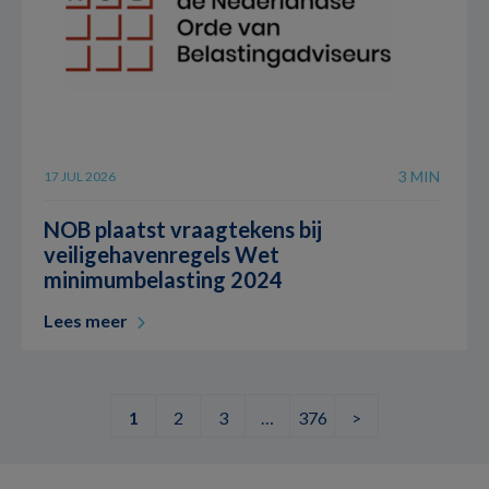
3 MIN
17 JUL 2026
NOB plaatst vraagtekens bij
veiligehavenregels Wet
minimumbelasting 2024
Lees meer
1
2
3
…
376
>