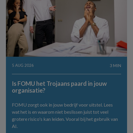
5 AUG 2026
3 MIN
Is FOMU het Trojaans paard in jouw
organisatie?
FOMU zorgt ook in jouw bedrijf voor uitstel. Lees
wat het is en waarom niet beslissen juist tot veel
grotere risico's kan leiden. Vooral bij het gebruik van
AI.